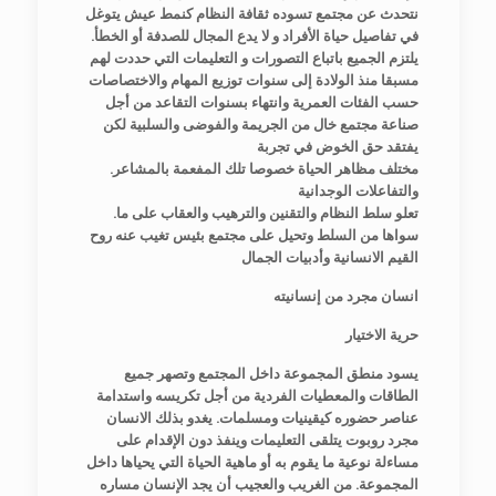
نتحدث عن مجتمع تسوده ثقافة النظام كنمط عيش يتوغل
في تفاصيل حياة الأفراد و لا يدع المجال للصدفة أو الخطأ.
يلتزم الجميع باتباع التصورات و التعليمات التي حددت لهم
مسبقا منذ الولادة إلى سنوات توزيع المهام والاختصاصات
حسب الفئات العمرية وانتهاء بسنوات التقاعد من أجل
صناعة مجتمع خال من الجريمة والفوضى والسلبية لكن
يفتقد حق الخوض في تجربة
.مختلف مظاهر الحياة خصوصا تلك المفعمة بالمشاعر
والتفاعلات الوجدانية
.تعلو سلط النظام والتقنين والترهيب والعقاب على ما
سواها من السلط وتحيل على مجتمع بئيس تغيب عنه روح
القيم الانسانية وأدبيات الجمال
انسان مجرد من إنسانيته
حرية الاختيار
يسود منطق المجموعة داخل المجتمع وتصهر جميع
الطاقات والمعطيات الفردية من أجل تكريسه واستدامة
عناصر حضوره كيقينيات ومسلمات. يغدو بذلك الانسان
مجرد روبوت يتلقى التعليمات وينفذ دون الإقدام على
مساءلة نوعية ما يقوم به أو ماهية الحياة التي يحياها داخل
المجموعة. من الغريب والعجيب أن يجد الإنسان مساره