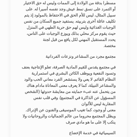
مسطرا بدقة من الولادة إلى الممات وليس له حق الاختيار
أو التمرد على نسق نمط عيش وجد نفسه أسيرا له. على
سبيل المثال، ليس للأم الحق في الاحتفاظ بالمولود إذ يتم
تكليف عائلة أخرى بتربيته. يستفيد جميع السكان من نفس
الوجبات الغذائية وليس لهم حق حرية الطهي في المنزل
حيث يقوم مركز محلي بذلك ويوزع الوجبات على الناس،
يحدد المستقبل المهني لكل يافع من قبل لجنة
.مختصة
مجتمع مجرد من المشاعر ونزعات الفردانية
في مجتمع يقدس للقيم المادية الصرفة، تعلو الإنتاجية بعنف
وتسود النفعية ويوظف الكائن البشري في استمرارية
النظام القائم. لا يعي ولا يستشعر الفرد معاني الحب والود
والمشاعر النبيلة، كما لا يعرف معنى المعاناة مادام هناك
من يتحمل عنه عبء حمايته من معايشة حدوثها (الشخص
المسؤول عن الذاكرة في المجتمع). وفي قلب نفس
المقاربة ليس للألوان
.معنى أو وجود، كما تغيب الموسيقى والفنون عن الإدراك
ويظل المجتمع محروما من عالم الجماليات والروحانيات ولا
ينكب إلا على ما هو مادي صرف
السيميائية في خدمة الإخضاع