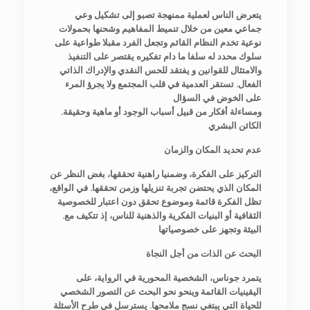
يتعرض الناس لعملية ممنهجة تصبو إلى تشكيل وعي
جماعي معين من خلال تنميط المفاهيم وشحنها بحمولات
نوعية تخدم النظام القائم وتجعل الفرد مقبلا طواعية على
سلوك محدد له سلفا ما دام تفكيره يقتصر على التنفيذ
والامتثال للقوانين و يفتقد للحس النقدي والإدراك الذاتي
الفعال. تستقر العدمية في قلب المجتمع ولا يجرؤ المرء
على الخوض في السؤال
.ومساءلة أفكار من قبيل أسباب الوجود أو ماهية وحقيقة
الكائن البشري
عدم تحديد المكان والزمان
التركيز على الفكرة، وضمنيا راهنية تحققها، بغض النظر عن
المكان الذي يحتضن تجربة تنزيلها وزمن تحققها. في الواقع،
تظل الفكرة قائمة وموضوع تحقق دون اعتبار للخصوصية
.الثقافية أو البنيات الفكرية والذهنية للناس، إذ تتكيف مع
البيئة وتجهز على خصوصياتها
البحث عن الذات من أجل النجاة
يتمرد جوناس، الشخصية المحورية في الرواية، على
اليقينيات القائمة وينحو نحو البحث عن التصور الشخصي
للحياة التي يبتغي نسج ملامحها. يسترسل في طرح الأسئلة