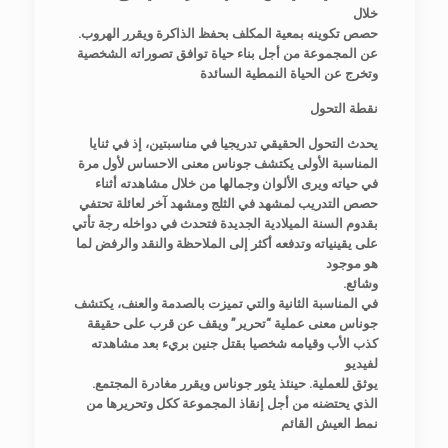
خلال
.حصص تكوينه بمعية المكلف بحفظ الذاكرة ويقرر الهروب
عن المجموعة من أجل بناء حياة توافق تصوراته الشخصية
وتخرج عن الحياة النمطية السائدة
نقطة التحول
يحدث التحول الحقيقي تدريجيا في مناسبتين، إذ في ثنايا
المناسبة الأولى يكتشف جوناس معنى الاحساس لأول مرة
في حياته ويرى الألوان وجمالها من خلال مشاهدته أثناء
حصص التدريب لمشهد في الثلج ومشهد آخر لعائلة تحتفي
بقدوم السنة الميلادية الجديدة فتحدث في دواخله رجة تأتي
على يقينياته وتدفعه أكثر إلى الملاحظة والنقد والرفض لما
هو موجود
.وشائع
في المناسبة الثانية والتي تميزت بالصدمة والعنف، يكتشف
جوناس معنى عملية “تحرير” ويقف عن قرب على حقيقة
كذب الأب وقيامه شخصيا بقتل جنين بريء بعد مشاهدته
لفيديو
.يوثق للعملية. حينئذ يثور جوناس ويقرر مغادرة المجتمع
الذي يحتضنه من أجل إنقاذ المجموعة ككل وتحريرها من
نمط العيش القائم