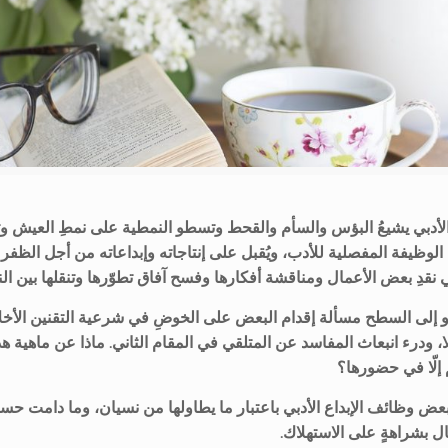
ع الأدبي يشيعُ البؤس والسأم والقحط وتسطو النمطية على نمطِ العيش و
لوظيفة المفصلية للأدب، ويُقبل على إنتاجاته وإبداعاته من أجل الظفر
نقدِ بعض الأعمال ومناقشة أفكارها وفسح آفاق تطوّرها وتنقلها بين ال
و إلى السطح مسألة إقدام البعض على الخوضِ في شرعية التقنين الأخلاق
 أولا، ودرء انبعاث المفاسد عن المتلقي في المقام الثاني. ماذا عن ماهية ه
م إلّا في حضورها؟
عض وظائف الإبداع الأدبي باعتبار ما يطاولها من نسيان، وما دامت حسنا
ل بشراهةٍ على الاستهلاك.