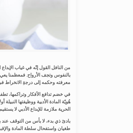
من النافل القول إنّه في غياب الإبدا
بالنفوس وتجف الأرواح. فمعظمنا يعي ا
معرفته وحكمه إلى درجةِ الانخراط في 
في خضم تدافع الأفكار وتراكمها، تطف
هُويّة المادة الأدبية ووظيفتها النبيلة
الحرية ملازمة للإبداع الأدبي لا يستقي
بادئ ذي بدء، لا بأس من التوقف عند ب
طغيان واستفحال سلطة المادة والإقبا