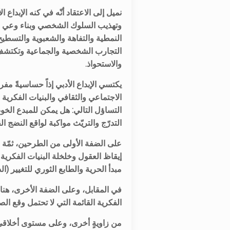
نميل إلى الاعتقاد أنّه في كنه الإبداع 
وتهذيب السلوك الشخصي وبناء وعي جم
النمطية والتفاهة والشعبوية والتسطيح 
التجارب الشخصية والجماعية وتكتشف 
والاستحواذ.
يكتسي الإبداع الأدبي إذاً حساسيةً م
الاجتماعي والثقافي والبنيات الفكرية 
التساؤل التالي: هل يمكن للمبدع الخوض
التدرّج والتريّث مواكبة لواقع النضج ال
على الضفة الأولى من الطرحين، ثمّة
إيقاظ العقول وخلخلة البنيات الفكرية ا
مبدأ الحرية والطابع الثوري للتغيير (ا
في المقابل، وعلى الضفة الأخرى، هناك
الفكرية القائمة التي لا تحتمل وقع ال
من زاويةٍ أخرى، وعلى مستوى أخلاقي ص