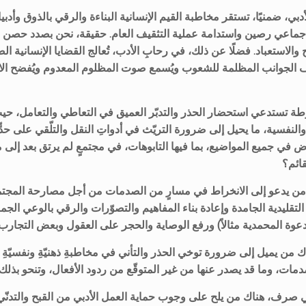
الأدبي، ضمنيًا، تستقر مخاطبة القيم الإنسانية البناءة والرقي بالذوق وأد
اعي رصين واستدامة عملية التثقيف العام. حقيقة، نحن بصدد حصن من
والاستعباد. فضلًا عن ذلك، في رحابِ الأدب، تُعالج القضايا الإنسانية 
الجوانب المظلمة للشعوب ويُسمع صوت المظلوم المعدوم ويُفضح الا
فرطة تستدعي استحضار الحذر والتدبّر العميق في التعاطي والتعامل، حي
والنفسية، ما يحيل إلى ضرورة التريّث في أدواتِ النقل والتلّقي على حد
 في جميع المواضيع، بما فيها التابوهات، في مجتمعٍ لم يرتق بعد إلى م
قائم؟
 من يدعو إلى الانخراط في مسارٍ من الصدمات من أجل مصارحة المجتم
لتقليدية الجامدة وإعادة بناء المفاهيم والتصوّرات والرقي بالوعي الجما
لدعوة المحمدية مثالاً) ورفع الوصاية والحجر على العقول وبعض التجارب ا
 من يميل إلى ضرورة توخي الحذر والتأني في مخاطبةِ ذهنيّةِ ونفسيّةِ 
صدمات، وما قد يصدر عنها من غير المتوقّع من ردود الأفعال، وتنحو بذل
رف، هناك من يلح على وجوب حماية العمل الأدبي من القبح والتدنّي وا