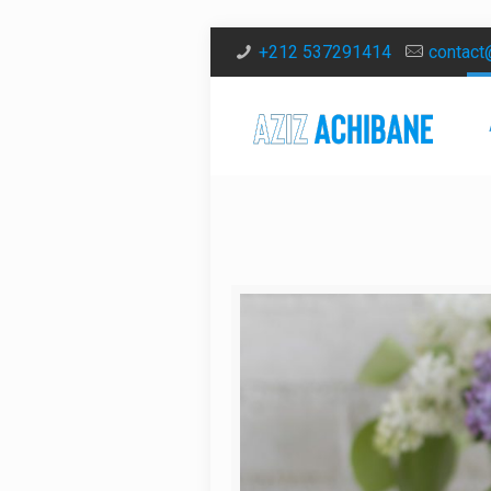
+212 537291414
contact