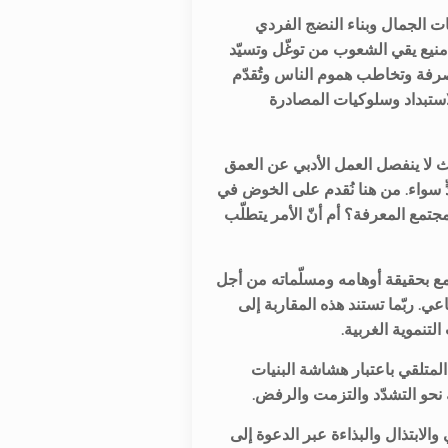
بيات الجمال وبناء النضج الفردي
يع يقي الشعوب من توغّل وتسيّد
الصرفة وتخاطب هموم الناس وتُقدّم
ستبداد وسلوكيات المصادرة
ث لا ينفصل العمل الأدبي عن العمق
ٍّ سواء. من هنا نُقدم على الخوض في
جتمع المعرفة؟ أم أنّ الأمر يتطلّب
ع بحقيقة أوهامه ومسلّماته من أجل
عي. ربّما تستند هذه المقاربة إلى
لتنموية الغربية.
المتلقي باعتبار هشاشة البنيات
ك نحو التشدّد والتزمت والرفض.
لابتذال والبذاءة عبر الدعوة إلى