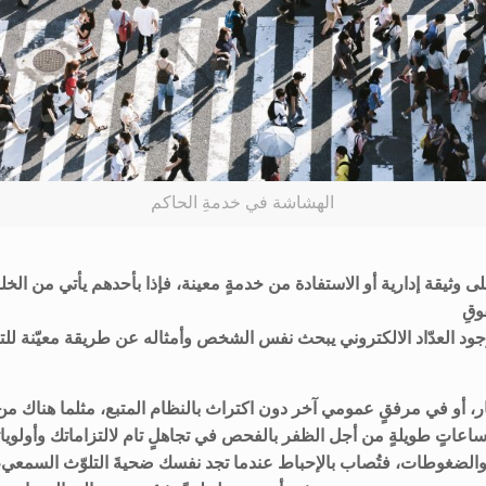
الهشاشة في خدمةِ الحاكم
 وثيقة إدارية أو الاستفادة من خدمةٍ معينة، فإذا بأحدهم يأتي من الخلف
وقِ
، أو في مرفقٍ عمومي آخر دون اكتراث بالنظام المتبع، مثلما هناك من 
 ساعاتٍ طويلةٍ من أجل الظفر بالفحص في تجاهلٍ تام لالتزاماتك وأولوي
والضغوطات، فتُصاب بالإحباط عندما تجد نفسك ضحيةَ التلوّث السمعي، 