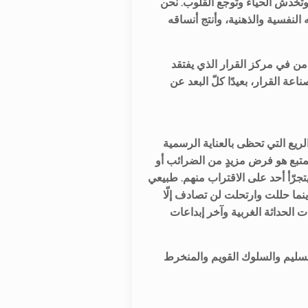
تخدش الحياء وتُوجع القلوب. نحن
لنفسية والذهنية، وأنتج أنساقه
من في مركز القرار الذي يفتقد
اعة القرار، بعيدًا كلّ البعد عن
يع التي تحظى بالعناية الرسمية
المتبع هو فرض مزيدٍ من الضرائب أو
 يتجرّأ أحد على الاقتراب منهم. طبيعي
ينما حللت وارتحلت لن تصادف إلّا
ت الحداثة الغربية وآخر إبداعات
لسليم والسلوك القويم والمنخرط