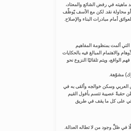
 يجد ماهيته في رفض الشائع والمعتاد،
و محاولة نقد. لكن مع الأسف يّوظّف
ائق أمام مبادرات البناء والإصلاح.
التي ألمت بمنظومة المفاهيم
ام والاهتمام المبالغ فيه بالحكايات
م الواقع، ويتم تلقائيًا النزوع نحو
وك) مشوّهة
طن العربي وسكن خوالجه وألقى به في
اطن حقبةً عصيبة تتسم بأفول القيم
وتأتي على كل ما يقف في طريق
.أخيرًا وليس آخرًا، يظلُّ مبدأ المساواة معطلًا مادام القانون لا يعلو على الجميع، ولا يجد إلى إمكانية تحقّقه سبيلًا في ظلِّ وجود من لا تطاله العدالة