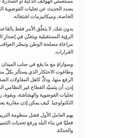
مستعملي الهواتف الذكية أو الصادرة 
بصدد الحديث عن تجليات الفوضوية التي
.الخاصة، وميكانيزمات اشتغاله
بدون شك، لا يتعلّق الأمر فقط بالقاع
الرؤية المستقبلية ويتفنّن في إصدارِ ا
مراعاة مصلحة الوطن وتبصّر العواقب
.القرارات
وبموازاةِ مع ما يقع في صلب الميدا
وطاغوت الاحتكار الذي يستأثر بكلِّ من
الرفع منها، ودكِّ كاهل المقاولات الصغ
إذن، أن يتسيّد القطاع غير النظامي ا
تجليات الفوضوية والهشاشة، وبقوة، رغم
التكنولوجيا. كيف يمكن إذن مقاربة ب
يهم العامل الأول فشل منظومة التربي
فعليًا في بناء البلد ورفع تحديات التنمي
.والحداثة