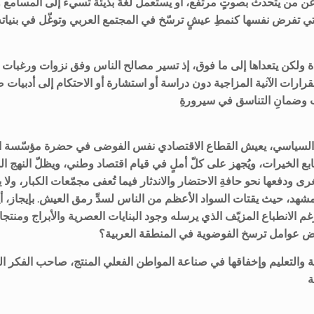
عن من يتحدث بصوتٍ مرتفع، أو يستعمل لغةً بذيئة تسيء إلى المسامع و
 تفرض نفسها كنمطِ عيشٍ ترسّخ في المجتمع العربي وتوغّل في بنياته ا
دة ولكن يتعداها إلى ما فوق، إذ تسير مصالح الناس وفق نزوات ورغبات 
لقرارات الآنية المزاجية دون دراسة أو استشارة أو الاحتكام إلى أدبيات صن
 وضمانِ التناسق في سيرورةِ
ن السياسي، يعيش القطاع الاقتصادي نفس الفوضى في حضرة مؤسّسة الر
ابع الخيرات، ويُجهز على كلّ أملٍ في قيام اقتصاد وطني، ويظلّ النهج 
رى ودفعها نحو حافةِ الاحتضار والاندثار فيما تُعفى مجمّعات الكبار، ولا
لمشهد، حيث يقتات السواد الأعظم من الناس لسدِّ رمق العيش. بإيجاز، أ
 الانطباع المزيّف الذي يرسله وجود البنايات العصرية والأبراج ومنتجا
عض عوامل ترسخ الفوضوية في المنطقة العربية؟
ة والتعليم وإخفاقها في صناعة المواطن الفعلي المنتج، صاحب الفكر ا
ة