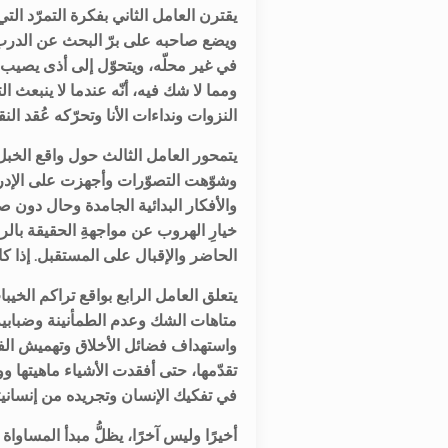
يقترن العامل الثاني بفكرة التمرّد الت
ويضع صاحبه على برّ البحث عن الدرب 
في غير محلّه، ويتحوّل إلى أذى يصيب 
ومما لا شك فيه، أنّه عندما لا ينبعث الت
.النزوات ونداءات الأنا وتحرّكه عُقد ا
يتمحور العامل الثالث حول واقع الخب
وشوّهت التصوّرات وأجهزت على الإدراك
والأفكار البدائية الجامدة وحال دون صف
خيارِ الهروب عن مواجهةِ الحقيقة با
.الحاضر والإقبال على المستقبل. إذا ك
يتعلق العامل الرابع بواقع تراكم الخ
متاهات الشك وعدم الطمأنينة وضبابية ا
واستهداف فضائل الأخلاق وتهميش الفك
تقدّمها، حتى أفقدت الأشياء ماهيته
.في تفكيك الإنسان وتجريده من إنساني