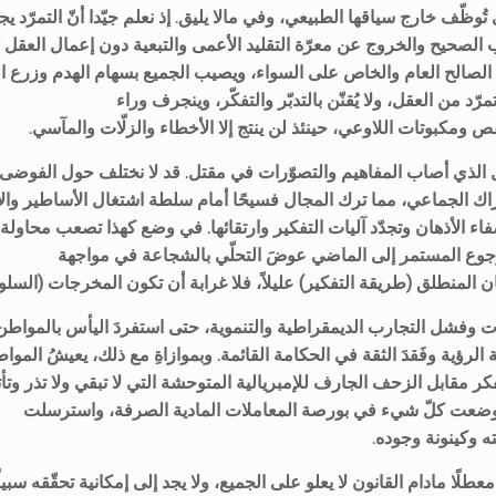
ي تُوظّف خارج سياقها الطبيعي، وفي مالا يليق. إذ نعلم جيّدا أنّ التمرّد
الصحيح والخروج عن معرّة التقليد الأعمى والتبعية دون إعمال العقل أ
الصالح العام والخاص على السواء، ويصيب الجميع بسهام الهدم وزرع العو
مرّد من العقل، ولا يُقنّن بالتدبّر والتفكّر، وينجرف وراء
لنقص ومكبوتات اللاوعي، حينئذ لن ينتج إلا الأخطاء والزلّات والمآسي
ل الذي أصاب المفاهيم والتصوّرات في مقتل. قد لا نختلف حول الفوضى 
 الجماعي، مما ترك المجال فسيحًا أمام سلطة اشتغال الأساطير والأوه
اء الأذهان وتجدّد آليات التفكير وارتقائها. في وضع كهذا تصعب محاولة فه
لرجوع المستمر إلى الماضي عوضَ التحلّي بالشجاعة في مواجهة
ان المنطلق (طريقة التفكير) عليلاً، فلا غرابة أن تكون المخرجات (السل
يبات وفشل التجارب الديمقراطية والتنموية، حتى استفردَ اليأس بالموا
لرؤية وفَقدَ الثقة في الحكامة القائمة. وبموازاةِ مع ذلك، يعيشُ المو
ر مقابل الزحف الجارف للإمبريالية المتوحشة التي لا تبقي ولا تذر 
ا ووضعت كلّ شيء في بورصة المعاملات المادية الصرفة، واسترسلت
ته وكينونة وجوده