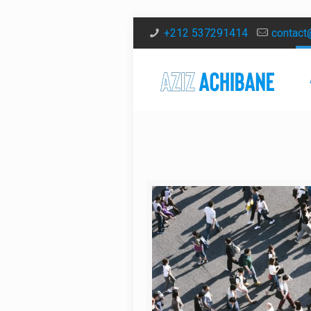
+212 537291414
contact