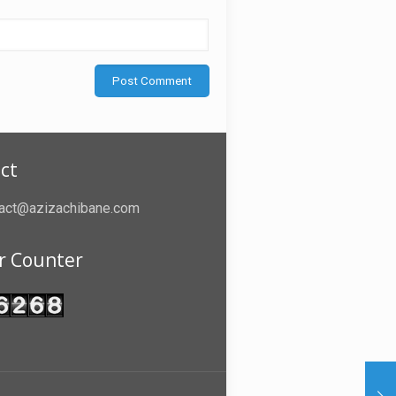
ct
act@azizachibane.com
or Counter