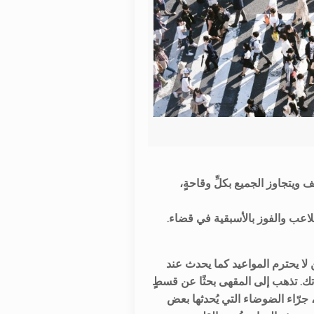
 ويتجاوز الجميع بكلِّ وقاحةٍ،
.الآخرين وأدبيات الاحترام، وحتى في وجود العدّاد الالكتروني يبحث نفس الشخص وأمثاله عن طريقة معيّنة للتلاعب والفوز بالأسبقية في قضاء
لا يحترم المواعيد كما يحدث عند
اتك. تذهب إلى المقهى بحثًا عن قسطٍ
جرّاء الضوضاء التي يُحدثها بعض