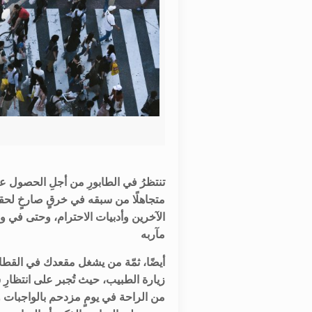
تنتظرُ في الطابورِ من أجلِ الحصول على
متجاهلًا من سبقه في خرقٍ صارخٍ لحق
مآربه
أيضًا، ثمّة من يشغل مقعدك في القطار
زيارة الطبيب، حيث تُجبر على انتظارِ
من الراحة في يومٍ مزدحم بالواجبات 